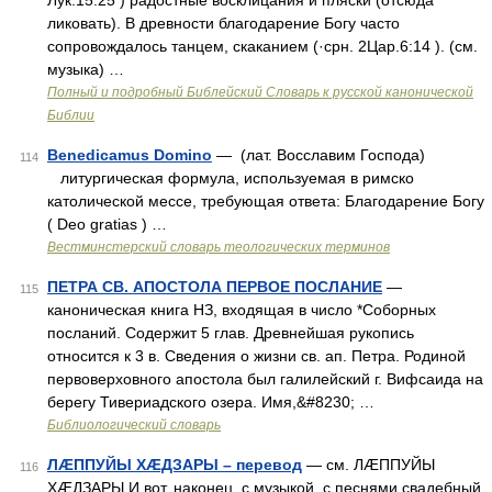
Лук.15:25 ) радостные восклицания и пляски (отсюда
ликовать). В древности благодарение Богу часто
сопровождалось танцем, скаканием (·срн. 2Цар.6:14 ). (см.
музыка) …
Полный и подробный Библейский Словарь к русской канонической
Библии
Benedicamus Domino
— (лат. Восславим Господа)
114
литургическая формула, используемая в римско
католической мессе, требующая ответа: Благодарение Богу
( Deo gratias ) …
Вестминстерский словарь теологических терминов
ПЕТРА СВ. АПОСТОЛА ПЕРВОЕ ПОСЛАНИЕ
—
115
каноническая книга НЗ, входящая в число *Соборных
посланий. Содержит 5 глав. Древнейшая рукопись
относится к 3 в. Сведения о жизни св. ап. Петра. Родиной
первоверховного апостола был галилейский г. Вифсаида на
берегу Тивериадского озера. Имя,&#8230; …
Библиологический словарь
ЛÆППУЙЫ ХÆДЗАРЫ – перевод
— см. ЛÆППУЙЫ
116
ХÆДЗАРЫ И вот, наконец, с музыкой, с песнями свадебный