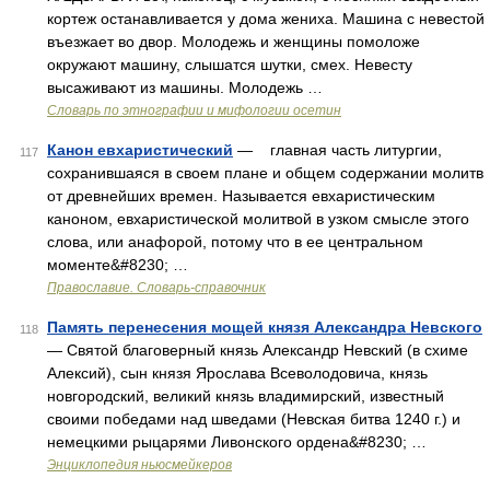
кортеж останавливается у дома жениха. Машина с невестой
въезжает во двор. Молодежь и женщины помоложе
окружают машину, слышатся шутки, смех. Невесту
высаживают из машины. Молодежь …
Словарь по этнографии и мифологии осетин
Канон евхаристический
— главная часть литургии,
117
сохранившаяся в своем плане и общем содержании молитв
от древнейших времен. Называется евхаристическим
каноном, евхаристической молитвой в узком смысле этого
слова, или анафорой, потому что в ее центральном
моменте&#8230; …
Православие. Словарь-справочник
Память перенесения мощей князя Александра Невского
118
— Святой благоверный князь Александр Невский (в схиме
Алексий), сын князя Ярослава Всеволодовича, князь
новгородский, великий князь владимирский, известный
своими победами над шведами (Невская битва 1240 г.) и
немецкими рыцарями Ливонского ордена&#8230; …
Энциклопедия ньюсмейкеров