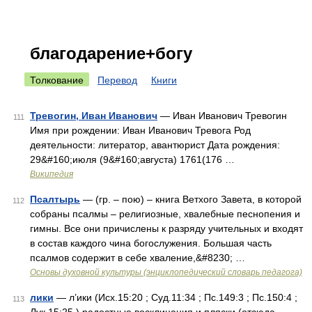
благодарение+богу
Толкование
Перевод
Книги
Тревогин, Иван Иванович
— Иван Иванович Тревогин
111
Имя при рождении: Иван Иванович Тревога Род
деятельности: литератор, авантюрист Дата рождения:
29&#160;июля (9&#160;августа) 1761(176 …
Википедия
Псалтырь
— (гр. – пою) – книга Ветхого Завета, в которой
112
собраны псалмы – религиозные, хвалебные песнопения и
гимны. Все они причислены к разряду учительных и входят
в состав каждого чина богослужения. Большая часть
псалмов содержит в себе хваление,&#8230; …
Основы духовной культуры (энциклопедический словарь педагога)
лики
— л’ики (Исх.15:20 ; Суд.11:34 ; Пс.149:3 ; Пс.150:4 ;
113