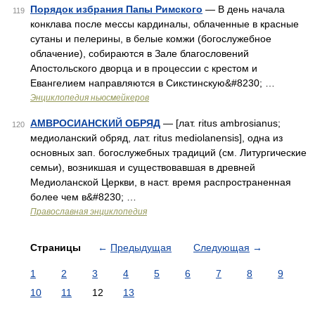
Порядок избрания Папы Римского
— В день начала
119
конклава после мессы кардиналы, облаченные в красные
сутаны и пелерины, в белые комжи (богослужебное
облачение), собираются в Зале благословений
Апостольского дворца и в процессии с крестом и
Евангелием направляются в Сикстинскую&#8230; …
Энциклопедия ньюсмейкеров
АМВРОСИАНСКИЙ ОБРЯД
— [лат. ritus ambrosianus;
120
медиоланский обряд, лат. ritus mediolanensis], одна из
основных зап. богослужебных традиций (см. Литургические
семьи), возникшая и существовавшая в древней
Медиоланской Церкви, в наст. время распространенная
более чем в&#8230; …
Православная энциклопедия
Страницы
←
Предыдущая
Следующая
→
1
2
3
4
5
6
7
8
9
10
11
12
13